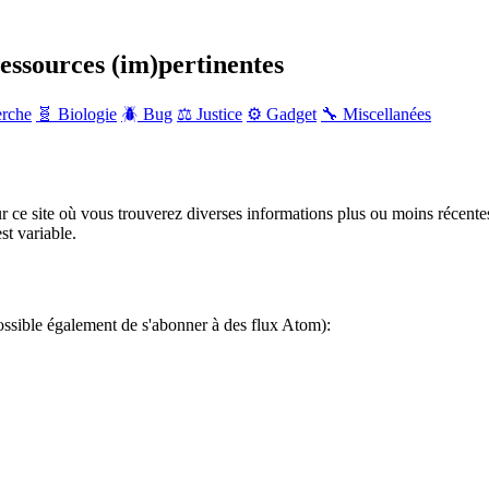
ressources (im)pertinentes
erche
🧬 Biologie
🪲 Bug
⚖️ Justice
⚙️ Gadget
🔧 Miscellanées
r ce site où vous trouverez diverses informations plus ou moins récente
st variable.
ossible également de s'abonner à des flux Atom):