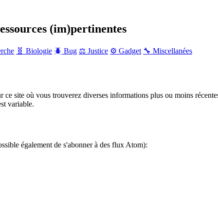
ressources (im)pertinentes
erche
🧬 Biologie
🪲 Bug
⚖️ Justice
⚙️ Gadget
🔧 Miscellanées
r ce site où vous trouverez diverses informations plus ou moins récente
st variable.
ossible également de s'abonner à des flux Atom):