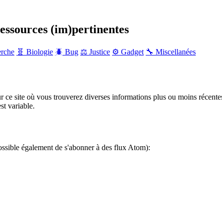
ressources (im)pertinentes
erche
🧬 Biologie
🪲 Bug
⚖️ Justice
⚙️ Gadget
🔧 Miscellanées
r ce site où vous trouverez diverses informations plus ou moins récente
st variable.
ossible également de s'abonner à des flux Atom):