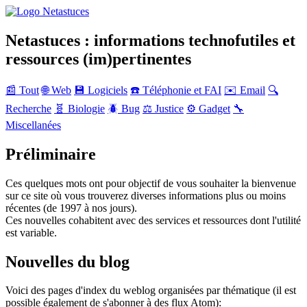
Netastuces : informations technofutiles et
ressources (im)pertinentes
📰 Tout
🌐 Web
💾 Logiciels
☎️ Téléphonie et FAI
✉️ Email
🔍
Recherche
🧬 Biologie
🪲 Bug
⚖️ Justice
⚙️ Gadget
🔧
Miscellanées
Préliminaire
Ces quelques mots ont pour objectif de vous souhaiter la bienvenue
sur ce site où vous trouverez diverses informations plus ou moins
récentes (de 1997 à nos jours).
Ces nouvelles cohabitent avec des services et ressources dont l'utilité
est variable.
Nouvelles du blog
Voici des pages d'index du weblog organisées par thématique (il est
possible également de s'abonner à des flux Atom):