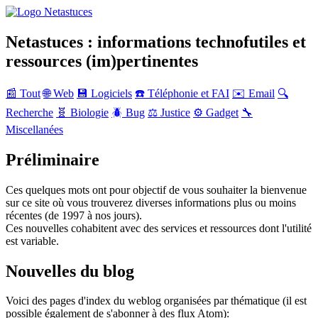
Netastuces : informations technofutiles et
ressources (im)pertinentes
📰 Tout
🌐 Web
💾 Logiciels
☎️ Téléphonie et FAI
✉️ Email
🔍
Recherche
🧬 Biologie
🪲 Bug
⚖️ Justice
⚙️ Gadget
🔧
Miscellanées
Préliminaire
Ces quelques mots ont pour objectif de vous souhaiter la bienvenue
sur ce site où vous trouverez diverses informations plus ou moins
récentes (de 1997 à nos jours).
Ces nouvelles cohabitent avec des services et ressources dont l'utilité
est variable.
Nouvelles du blog
Voici des pages d'index du weblog organisées par thématique (il est
possible également de s'abonner à des flux Atom):