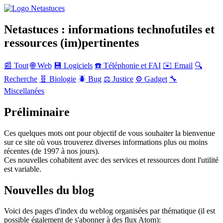
Netastuces : informations technofutiles et
ressources (im)pertinentes
📰 Tout
🌐 Web
💾 Logiciels
☎️ Téléphonie et FAI
✉️ Email
🔍
Recherche
🧬 Biologie
🪲 Bug
⚖️ Justice
⚙️ Gadget
🔧
Miscellanées
Préliminaire
Ces quelques mots ont pour objectif de vous souhaiter la bienvenue
sur ce site où vous trouverez diverses informations plus ou moins
récentes (de 1997 à nos jours).
Ces nouvelles cohabitent avec des services et ressources dont l'utilité
est variable.
Nouvelles du blog
Voici des pages d'index du weblog organisées par thématique (il est
possible également de s'abonner à des flux Atom):