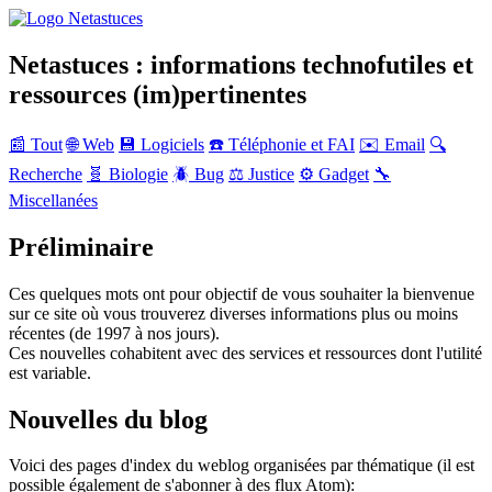
Netastuces : informations technofutiles et
ressources (im)pertinentes
📰 Tout
🌐 Web
💾 Logiciels
☎️ Téléphonie et FAI
✉️ Email
🔍
Recherche
🧬 Biologie
🪲 Bug
⚖️ Justice
⚙️ Gadget
🔧
Miscellanées
Préliminaire
Ces quelques mots ont pour objectif de vous souhaiter la bienvenue
sur ce site où vous trouverez diverses informations plus ou moins
récentes (de 1997 à nos jours).
Ces nouvelles cohabitent avec des services et ressources dont l'utilité
est variable.
Nouvelles du blog
Voici des pages d'index du weblog organisées par thématique (il est
possible également de s'abonner à des flux Atom):