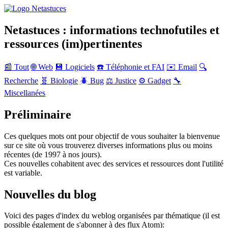
Netastuces : informations technofutiles et
ressources (im)pertinentes
📰 Tout
🌐 Web
💾 Logiciels
☎️ Téléphonie et FAI
✉️ Email
🔍
Recherche
🧬 Biologie
🪲 Bug
⚖️ Justice
⚙️ Gadget
🔧
Miscellanées
Préliminaire
Ces quelques mots ont pour objectif de vous souhaiter la bienvenue
sur ce site où vous trouverez diverses informations plus ou moins
récentes (de 1997 à nos jours).
Ces nouvelles cohabitent avec des services et ressources dont l'utilité
est variable.
Nouvelles du blog
Voici des pages d'index du weblog organisées par thématique (il est
possible également de s'abonner à des flux Atom):