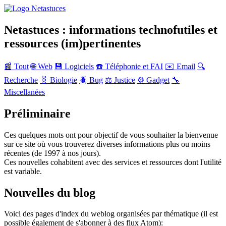
Netastuces : informations technofutiles et
ressources (im)pertinentes
📰 Tout
🌐 Web
💾 Logiciels
☎️ Téléphonie et FAI
✉️ Email
🔍
Recherche
🧬 Biologie
🪲 Bug
⚖️ Justice
⚙️ Gadget
🔧
Miscellanées
Préliminaire
Ces quelques mots ont pour objectif de vous souhaiter la bienvenue
sur ce site où vous trouverez diverses informations plus ou moins
récentes (de 1997 à nos jours).
Ces nouvelles cohabitent avec des services et ressources dont l'utilité
est variable.
Nouvelles du blog
Voici des pages d'index du weblog organisées par thématique (il est
possible également de s'abonner à des flux Atom):