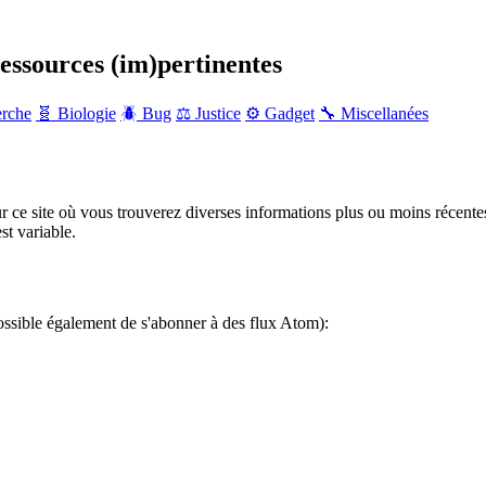
ressources (im)pertinentes
erche
🧬 Biologie
🪲 Bug
⚖️ Justice
⚙️ Gadget
🔧 Miscellanées
r ce site où vous trouverez diverses informations plus ou moins récente
st variable.
ossible également de s'abonner à des flux Atom):