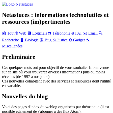
Netastuces : informations technofutiles et
ressources (im)pertinentes
📰 Tout
🌐 Web
💾 Logiciels
☎️ Téléphonie et FAI
✉️ Email
🔍
Recherche
🧬 Biologie
🪲 Bug
⚖️ Justice
⚙️ Gadget
🔧
Miscellanées
Préliminaire
Ces quelques mots ont pour objectif de vous souhaiter la bienvenue
sur ce site où vous trouverez diverses informations plus ou moins
récentes (de 1997 à nos jours).
Ces nouvelles cohabitent avec des services et ressources dont l'utilité
est variable.
Nouvelles du blog
Voici des pages d'index du weblog organisées par thématique (il est
possible également de s'abonner à des flux Atom):