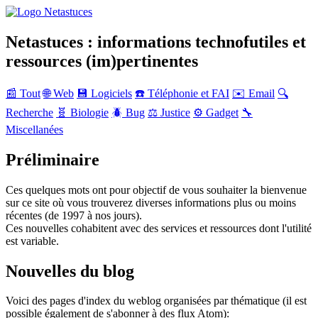
Netastuces : informations technofutiles et
ressources (im)pertinentes
📰 Tout
🌐 Web
💾 Logiciels
☎️ Téléphonie et FAI
✉️ Email
🔍
Recherche
🧬 Biologie
🪲 Bug
⚖️ Justice
⚙️ Gadget
🔧
Miscellanées
Préliminaire
Ces quelques mots ont pour objectif de vous souhaiter la bienvenue
sur ce site où vous trouverez diverses informations plus ou moins
récentes (de 1997 à nos jours).
Ces nouvelles cohabitent avec des services et ressources dont l'utilité
est variable.
Nouvelles du blog
Voici des pages d'index du weblog organisées par thématique (il est
possible également de s'abonner à des flux Atom):