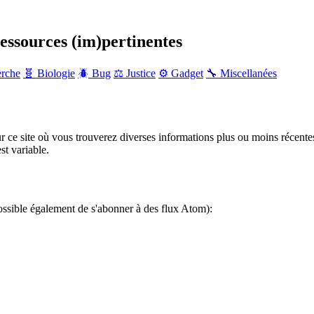
ressources (im)pertinentes
erche
🧬 Biologie
🪲 Bug
⚖️ Justice
⚙️ Gadget
🔧 Miscellanées
r ce site où vous trouverez diverses informations plus ou moins récente
st variable.
ossible également de s'abonner à des flux Atom):