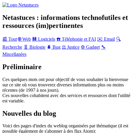
Netastuces : informations technofutiles et
ressources (im)pertinentes
📰 Tout
🌐 Web
💾 Logiciels
☎️ Téléphonie et FAI
✉️ Email
🔍
Recherche
🧬 Biologie
🪲 Bug
⚖️ Justice
⚙️ Gadget
🔧
Miscellanées
Préliminaire
Ces quelques mots ont pour objectif de vous souhaiter la bienvenue
sur ce site où vous trouverez diverses informations plus ou moins
récentes (de 1997 à nos jours).
Ces nouvelles cohabitent avec des services et ressources dont l'utilité
est variable.
Nouvelles du blog
Voici des pages d'index du weblog organisées par thématique (il est
possible également de s'abonner à des flux Atom):