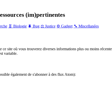
ressources (im)pertinentes
erche
🧬 Biologie
🪲 Bug
⚖️ Justice
⚙️ Gadget
🔧 Miscellanées
r ce site où vous trouverez diverses informations plus ou moins récente
st variable.
ossible également de s'abonner à des flux Atom):