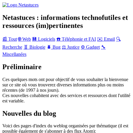
Netastuces : informations technofutiles et
ressources (im)pertinentes
📰 Tout
🌐 Web
💾 Logiciels
☎️ Téléphonie et FAI
✉️ Email
🔍
Recherche
🧬 Biologie
🪲 Bug
⚖️ Justice
⚙️ Gadget
🔧
Miscellanées
Préliminaire
Ces quelques mots ont pour objectif de vous souhaiter la bienvenue
sur ce site où vous trouverez diverses informations plus ou moins
récentes (de 1997 à nos jours).
Ces nouvelles cohabitent avec des services et ressources dont l'utilité
est variable.
Nouvelles du blog
Voici des pages d'index du weblog organisées par thématique (il est
possible également de s'abonner à des flux Atom):