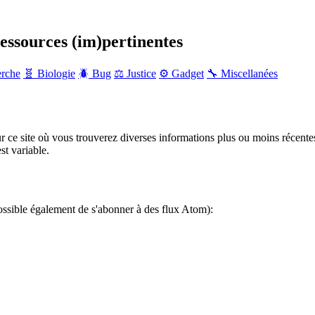
ressources (im)pertinentes
erche
🧬 Biologie
🪲 Bug
⚖️ Justice
⚙️ Gadget
🔧 Miscellanées
r ce site où vous trouverez diverses informations plus ou moins récente
st variable.
ossible également de s'abonner à des flux Atom):