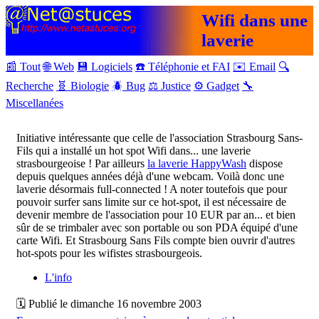
Wifi dans une
laverie
📰 Tout
🌐 Web
💾 Logiciels
☎️ Téléphonie et FAI
✉️ Email
🔍
Recherche
🧬 Biologie
🪲 Bug
⚖️ Justice
⚙️ Gadget
🔧
Miscellanées
Initiative intéressante que celle de l'association Strasbourg Sans-
Fils qui a installé un hot spot Wifi dans... une laverie
strasbourgeoise ! Par ailleurs
la laverie HappyWash
dispose
depuis quelques années déjà d'une webcam. Voilà donc une
laverie désormais full-connected ! A noter toutefois que pour
pouvoir surfer sans limite sur ce hot-spot, il est nécessaire de
devenir membre de l'association pour 10 EUR par an... et bien
sûr de se trimbaler avec son portable ou son PDA équipé d'une
carte Wifi. Et Strasbourg Sans Fils compte bien ouvrir d'autres
hot-spots pour les wifistes strasbourgeois.
L'info
🗓 Publié le dimanche 16 novembre 2003