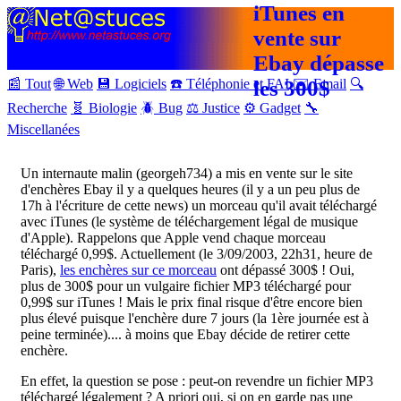
iTunes en
vente sur
Ebay dépasse
📰 Tout
🌐 Web
💾 Logiciels
☎️ Téléphonie et FAI
les 300$
✉️ Email
🔍
Recherche
🧬 Biologie
🪲 Bug
⚖️ Justice
⚙️ Gadget
🔧
Miscellanées
Un internaute malin (georgeh734) a mis en vente sur le site
d'enchères Ebay il y a quelques heures (il y a un peu plus de
17h à l'écriture de cette news) un morceau qu'il avait téléchargé
avec iTunes (le système de téléchargement légal de musique
d'Apple). Rappelons que Apple vend chaque morceau
téléchargé 0,99$. Actuellement (le 3/09/2003, 22h31, heure de
Paris),
les enchères sur ce morceau
ont dépassé 300$ ! Oui,
plus de 300$ pour un vulgaire fichier MP3 téléchargé pour
0,99$ sur iTunes ! Mais le prix final risque d'être encore bien
plus élevé puisque l'enchère dure 7 jours (la 1ère journée est à
peine terminée).... à moins que Ebay décide de retirer cette
enchère.
En effet, la question se pose : peut-on revendre un fichier MP3
téléchargé légalement ? A priori oui, si on en garde pas une