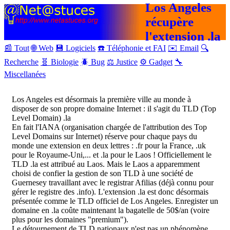
Los Angeles
récupère
l'extension .la
📰 Tout
🌐 Web
💾 Logiciels
☎️ Téléphonie et FAI
✉️ Email
🔍
Recherche
🧬 Biologie
🪲 Bug
⚖️ Justice
⚙️ Gadget
🔧
Miscellanées
Los Angeles est désormais la première ville au monde à
disposer de son propre domaine Internet : il s'agit du TLD (Top
Level Domain) .la
En fait l'IANA (organisation chargée de l'attribution des Top
Level Domains sur Internet) réserve pour chaque pays du
monde une extension en deux lettres : .fr pour la France, .uk
pour le Royaume-Uni,... et .la pour le Laos ! Officiellement le
TLD .la est attribué au Laos. Mais le Laos a apparemment
choisi de confier la gestion de son TLD à une société de
Guernesey travaillant avec le registrar Afilias (déjà connu pour
gérer le registre des .info). L'extension .la est donc désormais
présentée comme le TLD officiel de Los Angeles. Enregister un
domaine en .la coûte maintenant la bagatelle de 50$/an (voire
plus pour les domaines "premium").
Le détournement de TLD nationaux n'est pas un phénomène