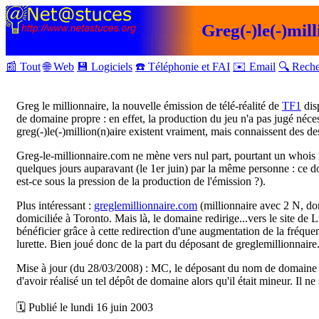
Greg(-)le(-)mil
📰 Tout
🌐 Web
💾 Logiciels
☎️ Téléphonie et FAI
✉️ Email
🔍 Rech
Greg le millionnaire, la nouvelle émission de télé-réalité de
TF1
dis
de domaine propre : en effet, la production du jeu n'a pas jugé néce
greg(-)le(-)million(n)aire existent vraiment, mais connaissent des des
Greg-le-millionnaire.com ne mène vers nul part, pourtant un whois n
quelques jours auparavant (le 1er juin) par la même personne : ce do
est-ce sous la pression de la production de l'émission ?).
Plus intéressant :
greglemillionnaire.com
(millionnaire avec 2 N, don
domiciliée à Toronto. Mais là, le domaine redirige...vers le site de 
bénéficier grâce à cette redirection d'une augmentation de la fréque
lurette. Bien joué donc de la part du déposant de greglemillionnair
Mise à jour (du 28/03/2008) : MC, le déposant du nom de domaine Greg
d'avoir réalisé un tel dépôt de domaine alors qu'il était mineur. Il n
🗓 Publié le lundi 16 juin 2003