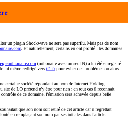
ère
ulter un plugin Shockwave ne sera pas superflu. Mais pas de nom
ionnaire.com
. Et naturellement, certains en ont profité : les domaines
eglemillionaire.com
(milionaire avec un seul N) a lui été enregistré
 de lui même redirigé vers
tf1.fr
pour éviter des problèmes ou alors
une certaine société répondant au nom de Internet Holding
du site de LO prétend n'y être pour rien ; en tout cas il reconnait
e contrôle de ce domaine, l'émission sera achevée depuis belle
itait que son nom soit retiré de cet article car il regrettait
olonté en remplaçant son nom par ses initiales dans l'article.