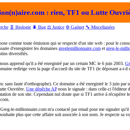
lion(n)aire.com : rien, TF1 ou Lutte Ouvri
erche
🧬 Biologie
🪲 Bug
⚖️ Justice
⚙️ Gadget
🔧 Miscellanées
pose comme toute émission qui se respecte d'un site web : pour le cons
ssaire d'enregistrer les domaines
greglemillionnaire.com
et
greg-le-mill
tins diversifiés.
ous apprend qu'il a été enregistré par un certain MC le 6 juin 2003.
Gr
maine redirige vers la page d'accueil du site de TF1 (le déposant a-t-il
c sans faute d'orthographe). Ce domaine a été enregistré le 3 juin par 
Lutte Ouvrière.
Une dépêche AP
nous le signale : dans celle-ci l'éditeur 
ntation de son site. Cependant nul doute que si TF1 arrive à récupérer l
e.com.
-le-millionnaire.com m'a contacté par email pour me signaler qu'il souha
e souhaite plus que cette affaire soit associée à son nom. Je respecte sa v