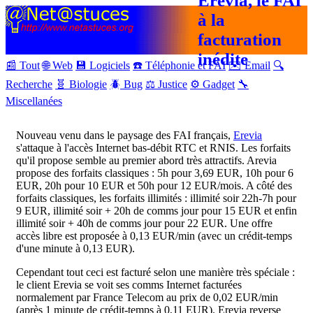
Erevia, le FAI
à la
facturation
inédite
📰 Tout
🌐 Web
💾 Logiciels
☎️ Téléphonie et FAI
✉️ Email
🔍
Recherche
🧬 Biologie
🪲 Bug
⚖️ Justice
⚙️ Gadget
🔧
Miscellanées
Nouveau venu dans le paysage des FAI français,
Erevia
s'attaque à l'accès Internet bas-débit RTC et RNIS. Les forfaits
qu'il propose semble au premier abord très attractifs. Arevia
propose des forfaits classiques : 5h pour 3,69 EUR, 10h pour 6
EUR, 20h pour 10 EUR et 50h pour 12 EUR/mois. A côté des
forfaits classiques, les forfaits illimités : illimité soir 22h-7h pour
9 EUR, illimité soir + 20h de comms jour pour 15 EUR et enfin
illimité soir + 40h de comms jour pour 22 EUR. Une offre
accès libre est proposée à 0,13 EUR/min (avec un crédit-temps
d'une minute à 0,13 EUR).
Cependant tout ceci est facturé selon une manière très spéciale :
le client Erevia se voit ses comms Internet facturées
normalement par France Telecom au prix de 0,02 EUR/min
(après 1 minute de crédit-temps à 0,11 EUR). Erevia reverse