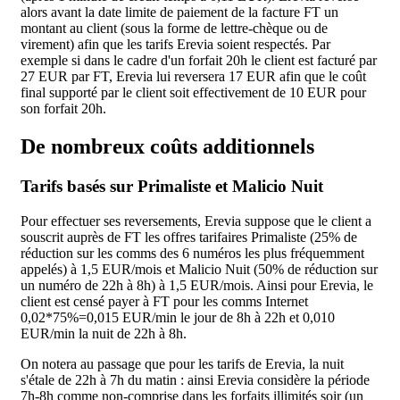
alors avant la date limite de paiement de la facture FT un
montant au client (sous la forme de lettre-chèque ou de
virement) afin que les tarifs Erevia soient respectés. Par
exemple si dans le cadre d'un forfait 20h le client est facturé par
27 EUR par FT, Erevia lui reversera 17 EUR afin que le coût
final supporté par le client soit effectivement de 10 EUR pour
son forfait 20h.
De nombreux coûts additionnels
Tarifs basés sur Primaliste et Malicio Nuit
Pour effectuer ses reversements, Erevia suppose que le client a
souscrit auprès de FT les offres tarifaires Primaliste (25% de
réduction sur les comms des 6 numéros les plus fréquemment
appelés) à 1,5 EUR/mois et Malicio Nuit (50% de réduction sur
un numéro de 22h à 8h) à 1,5 EUR/mois. Ainsi pour Erevia, le
client est censé payer à FT pour les comms Internet
0,02*75%=0,015 EUR/min le jour de 8h à 22h et 0,010
EUR/min la nuit de 22h à 8h.
On notera au passage que pour les tarifs de Erevia, la nuit
s'étale de 22h à 7h du matin : ainsi Erevia considère la période
7h-8h comme non-comprise dans les forfaits illimités soir (un