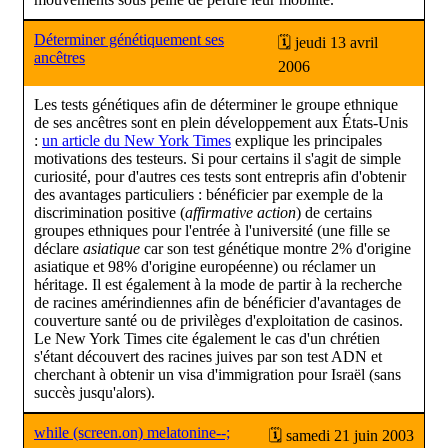
Déterminer génétiquement ses
🗓 jeudi 13 avril
ancêtres
2006
Les tests génétiques afin de déterminer le groupe ethnique
de ses ancêtres sont en plein développement aux États-Unis
:
un article du New York Times
explique les principales
motivations des testeurs. Si pour certains il s'agit de simple
curiosité, pour d'autres ces tests sont entrepris afin d'obtenir
des avantages particuliers : bénéficier par exemple de la
discrimination positive (
affirmative action
) de certains
groupes ethniques pour l'entrée à l'université (une fille se
déclare
asiatique
car son test génétique montre 2% d'origine
asiatique et 98% d'origine européenne) ou réclamer un
héritage. Il est également à la mode de partir à la recherche
de racines amérindiennes afin de bénéficier d'avantages de
couverture santé ou de privilèges d'exploitation de casinos.
Le New York Times cite également le cas d'un chrétien
s'étant découvert des racines juives par son test ADN et
cherchant à obtenir un visa d'immigration pour Israël (sans
succès jusqu'alors).
while (screen.on) melatonine--;
🗓 samedi 21 juin 2003