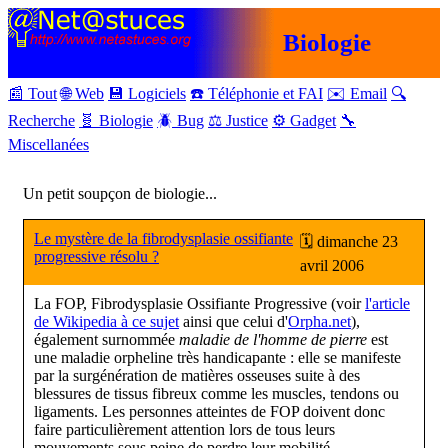
Biologie
📰 Tout
🌐 Web
💾 Logiciels
☎️ Téléphonie et FAI
✉️ Email
🔍
Recherche
🧬 Biologie
🪲 Bug
⚖️ Justice
⚙️ Gadget
🔧
Miscellanées
Un petit soupçon de biologie...
Le mystère de la fibrodysplasie ossifiante
🗓 dimanche 23
progressive résolu ?
avril 2006
La FOP, Fibrodysplasie Ossifiante Progressive (voir
l'article
de Wikipedia à ce sujet
ainsi que celui d'
Orpha.net
),
également surnommée
maladie de l'homme de pierre
est
une maladie orpheline très handicapante : elle se manifeste
par la surgénération de matières osseuses suite à des
blessures de tissus fibreux comme les muscles, tendons ou
ligaments. Les personnes atteintes de FOP doivent donc
faire particulièrement attention lors de tous leurs
mouvements sous peine de perdre leur mobilité.