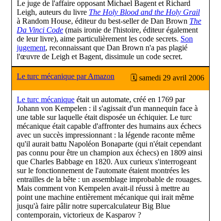
Le juge de l'affaire opposant Michael Bagent et Richard
Leigh, auteurs du livre
The Holy Blood and the Holy Grail
à Random House, éditeur du best-seller de Dan Brown
The
Da Vinci Code
(mais ironie de l'histoire, éditeur également
de leur livre), aime particulièrement les code secrets.
Son
jugement
, reconnaissant que Dan Brown n'a pas plagié
l'œuvre de Leigh et Bagent, dissimule un code secret.
Le turc mécanique par Amazon
🗓 samedi 29 avril 2006
Le turc mécanique
était un automate, créé en 1769 par
Johann von Kempelen : il s'agissait d'un mannequin face à
une table sur laquelle était disposée un échiquier. Le turc
mécanique était capable d'affronter des humains aux échecs
avec un succès impressionnant : la légende raconte même
qu'il aurait battu Napoléon Bonaparte (qui n'était cependant
pas connu pour être un champion aux échecs) en 1809 ainsi
que Charles Babbage en 1820. Aux curieux s'interrogeant
sur le fonctionnement de l'automate étaient montrées les
entrailles de la bête : un assemblage improbable de rouages.
Mais comment von Kempelen avait-il réussi à mettre au
point une machine entièrement mécanique qui irait même
jusqu'à faire pâlir notre supercalculateur Big Blue
contemporain, victorieux de Kasparov ?