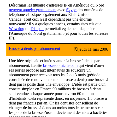
Désormais les titulaire d'adresses IP en Amérique du Nord
peuvent appeler gratuitement
avec
Skype
des numéros de
téléphone classiques également aux États-Unis ou au
Canada. Tout ceci n'est cependant pas une énorme
nouveauté : il y a quelques années, certains sites tels que
Wowring
ou
Dialpad
permettait également d'appeler
l'Amérique du Nord gratuitement (et pour toutes les adresses
IP).
Brosse à dents par abonnement
🗓 jeudi 11 mai 2006
Une idée originale et intéressante : la brosse à dents par
abonnement. Le site
brosseadomicile.com
qui vient d'ouvrir
ses portes propose aux internautes de souscrire un
abonnement pour recevoir tous les 2 ou 3 mois (période
conseillée de renouvellement de brosse à dents) une brosse à
dent par la poste dans une enveloppe. L'idée est partie d'un
constat simple : en France 90 millions de brosses à dents
sont vendues chaque année pour environ 60 millions
d'habitants. Cela représente donc, en moyenne, 1,5 brosse à
dent par français par an. Or les dentistes conseillent de
changer de brosse à dents au moins tous les trimestres car
les poils de la brosse s'usent, deviennent des nids à bactéries