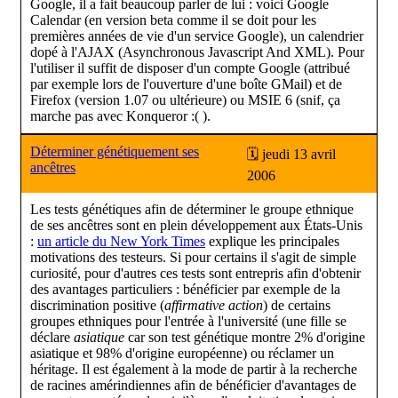
Google, il a fait beaucoup parler de lui : voici Google
Calendar (en version beta comme il se doit pour les
premières années de vie d'un service Google), un calendrier
dopé à l'AJAX (Asynchronous Javascript And XML). Pour
l'utiliser il suffit de disposer d'un compte Google (attribué
par exemple lors de l'ouverture d'une boîte GMail) et de
Firefox (version 1.07 ou ultérieure) ou MSIE 6 (snif, ça
marche pas avec Konqueror :( ).
Déterminer génétiquement ses
🗓 jeudi 13 avril
ancêtres
2006
Les tests génétiques afin de déterminer le groupe ethnique
de ses ancêtres sont en plein développement aux États-Unis
:
un article du New York Times
explique les principales
motivations des testeurs. Si pour certains il s'agit de simple
curiosité, pour d'autres ces tests sont entrepris afin d'obtenir
des avantages particuliers : bénéficier par exemple de la
discrimination positive (
affirmative action
) de certains
groupes ethniques pour l'entrée à l'université (une fille se
déclare
asiatique
car son test génétique montre 2% d'origine
asiatique et 98% d'origine européenne) ou réclamer un
héritage. Il est également à la mode de partir à la recherche
de racines amérindiennes afin de bénéficier d'avantages de