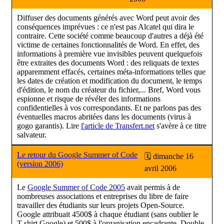
Diffuser des documents générés avec Word peut avoir des
conséquences imprévues : ce n'est pas Alcatel qui dira le
contraire. Cette société comme beaucoup d'autres a déjà été
victime de certaines fonctionnalités de Word. En effet, des
informations à première vue invisibles peuvent quelquefois
être extraites des documents Word : des reliquats de textes
apparemment effacés, certaines méta-informations telles que
les dates de création et modification du document, le temps
d'édition, le nom du créateur du fichier,... Bref, Word vous
espionne et risque de révéler des informations
confidentielles à vos correspondants. Et ne parlons pas des
éventuelles macros abritées dans les documents (virus à
gogo garantis). Lire
l'article de Transfert.net
s'avère à ce titre
salvateur.
Le retour du Google Summer of Code
🗓 dimanche 16
(version 2006)
avril 2006
Le
Google Summer of Code 2005
avait permis à de
nombreuses associations et entreprises du libre de faire
travailler des étudiants sur leurs projets Open-Source.
Google attribuait 4500$ à chaque étudiant (sans oublier le
T-shirt Google) et 500$ à l'organisation encadrante. Double