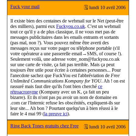
Fuck your mail
🗓 lundi 10 avril 2006
Il existe bien des centaines de webmail sur le Net (peut-être
des milliers), parmi eux
Fuckyou.co.uk
. C'est un webmail
tout ce qu'il y a de plus classique, il ne vous met pas de
messages publicitaires dans les emails entrants et sortants
(pas mal, non ?). Vous pouvez même être averti des
messages reçus sur votre pager ou téléphone portable (s'il
votre opérateur a une passerelle email→SMS, of course !).
Seulement voilà, une adresse
votre_nom@fuckyou.co.uk
sur une carte de visite, ça fait pas terrible. Mais ça peut
toujours être utile pour écrire à certaines personnes... Pour
l'anecdote sachez que FuckYou est l'abbréviation de
Free
Unlimited Communications Kompany for YOU
. Ah ! on est
rassuré mais faut dire qu'ils l'ont bien cherché
ce
rétroacronyme
(Kompany avec un K, ça fait un peu
bizarre). Et ils n'ont pas pu avoir un nom de domaine en
.com car l'Internic refuse les obscénités, expliquent-ils sur
leur site... Ah bon ? Pourtant quelqu'un à bien réussi à le
faire le 4 mai 99 (
la preuve ici
).
Ring Back Tones gratuits chez Free
🗓 lundi 10 avril 2006