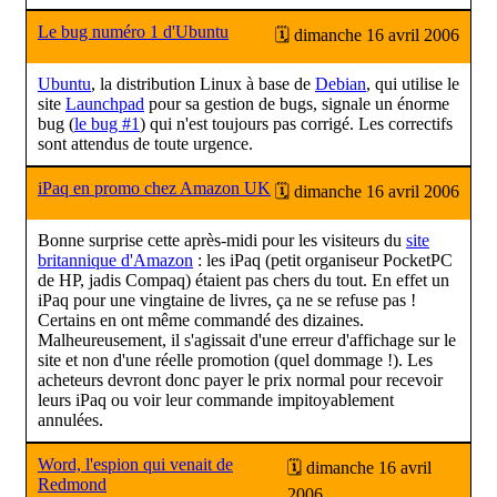
Le bug numéro 1 d'Ubuntu
🗓 dimanche 16 avril 2006
Ubuntu
, la distribution Linux à base de
Debian
, qui utilise le
site
Launchpad
pour sa gestion de bugs, signale un énorme
bug (
le bug #1
) qui n'est toujours pas corrigé. Les correctifs
sont attendus de toute urgence.
iPaq en promo chez Amazon UK
🗓 dimanche 16 avril 2006
Bonne surprise cette après-midi pour les visiteurs du
site
britannique d'Amazon
: les iPaq (petit organiseur PocketPC
de HP, jadis Compaq) étaient pas chers du tout. En effet un
iPaq pour une vingtaine de livres, ça ne se refuse pas !
Certains en ont même commandé des dizaines.
Malheureusement, il s'agissait d'une erreur d'affichage sur le
site et non d'une réelle promotion (quel dommage !). Les
acheteurs devront donc payer le prix normal pour recevoir
leurs iPaq ou voir leur commande impitoyablement
annulées.
Word, l'espion qui venait de
🗓 dimanche 16 avril
Redmond
2006