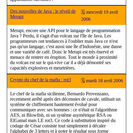
Des nouvelles de Java : le réveil de
🗓 mercredi 19 avril
Merapi
2006
Merapi, encore une API pour le langage de programmation
Java ? Perdu, il s'agit d'un volcan sur l'île de Java. Les
programmeurs ont tendances à l'oublier mais Java ce n'est
pas qu'un langage, c'est aussi une île d'Indonésie, une danse
et une variété de café. Donc le Merapi est très énervé et
menace de rentrer en éruption. Tout le monde à proximité
du volcan est sur le qui-vive car il a déjà démontré ses
capacités explosives et meurtrières.
Crypto du chef de la mafia : rot3
🗓 mardi 18 avril 2006
Le chef de la mafia sicilienne, Bernardo Provenzano,
recemment arrêté après des décennies de cavale, utilisait un
système de chiffrement hautement évolué pour
communiquer avec ses hommes : ce n'était ni l'algorithme
AES, ni Blowfish, ni un système asymétrique RSA ou
ElGamal mais LE rot3. Ce code à substitution inspiré du
codage de César consiste tout simplement à décaler
l'alphabet de 3 lettres et à noter le résultat sous forme