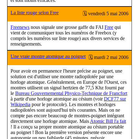
et sont moins efficaces.
La liste rouge selon Free
🗓 vendredi 5 mai 2006
Freenews
nous signale une grosse gaffe du FAI
Free
qui
vient de communiquer tous les numéros de Freebox (y
compris les numéros sur liste rouge) aux divers services de
renseignements.
Une vraie montre atomique au poignet
🗓 mardi 2 mai 2006
Pour avoir en permanence l'heure précise au poignet, une
solution est d'utiliser une montre radiopilotée par une
horloge atomique. Généralement, en Europe de l'Ouest, ces
montres utilisent un signal hertzien de 77,5 Khz fourni par
le
Bureau Gouvernemental Physico-Technique de Francfort
à partir d'une horloge atomique au césium (voir
DCF77 sur
Wikipedia
pour le protocole). Les montres et horloges
radiopilotées sont aujourd'hui très courantes. Mais on ne
compte pas encore beaucoup de montres-poignet intégrant
directement une horloge atomique. Mais
Atomic Bill l'a fait
! Il a conçu sa propre montre atomique au césium portable
au poignet ! Bon la première version présente encore une
autonomie un peu faiblarde (45 minutes, prévoir