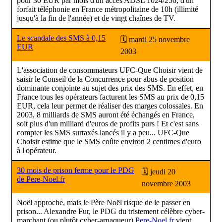
pour 30 EUR par mois d'un accès ADSL 1024/256, d'un
forfait téléphonie en France métropolitaine de 10h (illimité
jusqu'à la fin de l'année) et de vingt chaînes de TV.
Le scandale des SMS à 0,15
🗓 mardi 25 novembre
EUR
2003
L'association de consommateurs UFC-Que Choisir vient de
saisir le Conseil de la Concurrence pour abus de position
dominante conjointe au sujet des prix des SMS. En effet, en
France tous les opérateurs facturent les SMS au prix de 0,15
EUR, cela leur permet de réaliser des marges colossales. En
2003, 8 milliards de SMS auront été échangés en France,
soit plus d'un milliard d'euros de profits purs ! Et c'est sans
compter les SMS surtaxés lancés il y a peu... UFC-Que
Choisir estime que le SMS coûte environ 2 centimes d'euro
à l'opérateur.
30 mois de prison ferme pour le PDG
🗓 jeudi 20
de Pere-Noel.fr
novembre 2003
Noël approche, mais le Père Noël risque de le passer en
prison... Alexandre Fur, le PDG du tristement célèbre cyber-
marchant (ou plutôt cyber-arnaqueur)
Pere-Noel.fr
vient