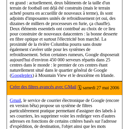
en grand : actuellement, deux bâtiments de la taille d'un
terrain de football ont déjà été construits (mais le terrain
acheté pourra en accueillir de nouveaux à terme), ils sont
adjoints d'imposantes unités de refroidissement (et oui, des
dizaines de milliers de processeurs en furie, ça chauffe).
Deux éléments essentiels ont contribué au choix de ce lieu
pour construire de nouveaux datacenters : la bonne desserte
en fibre optique et surtout l'électricité bon marché. La
proximité de la rivière Columbia pourra sans doute
également s'avérer utile pour les systèmes de
refroidissement. Selon certaines rumeurs, Google disposerait
aujourd'hui d'environ 450 000 serveurs répartis dans 25
centres dans le monde : le premier de ces centres étant
naturellement situé dans le quartier général de Google
(
Googleplex
) à Mountain View et le deuxième en Irlande.
Créer des filtres avancés avec GMail
🗓 samedi 27 mai 2006
Gmail
, le service de courrier électronique de Google (encore
en version bêta) propose un système de filtres
particulièrement pratique permettant d'assigner des labels à
ses courriers, les supprimer voire les rediriger vers d'autres
adresses en fonctions de certains critères basés sur l'adresse
d'expédition, de destination, l'objet ainsi que les mots