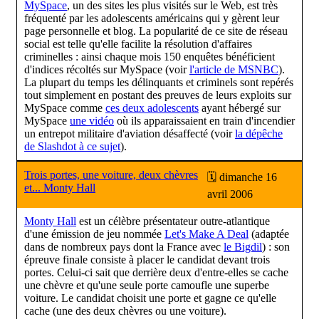
MySpace
, un des sites les plus visités sur le Web, est très
fréquenté par les adolescents américains qui y gèrent leur
page personnelle et blog. La popularité de ce site de réseau
social est telle qu'elle facilite la résolution d'affaires
criminelles : ainsi chaque mois 150 enquêtes bénéficient
d'indices récoltés sur MySpace (voir
l'article de MSNBC
).
La plupart du temps les délinquants et criminels sont repérés
tout simplement en postant des preuves de leurs exploits sur
MySpace comme
ces deux adolescents
ayant hébergé sur
MySpace
une vidéo
où ils apparaissaient en train d'incendier
un entrepot militaire d'aviation désaffecté (voir
la dépêche
de Slashdot à ce sujet
).
Trois portes, une voiture, deux chèvres
🗓 dimanche 16
et... Monty Hall
avril 2006
Monty Hall
est un célèbre présentateur outre-atlantique
d'une émission de jeu nommée
Let's Make A Deal
(adaptée
dans de nombreux pays dont la France avec
le Bigdil
) : son
épreuve finale consiste à placer le candidat devant trois
portes. Celui-ci sait que derrière deux d'entre-elles se cache
une chèvre et qu'une seule porte camoufle une superbe
voiture. Le candidat choisit une porte et gagne ce qu'elle
cache (une des deux chèvres ou une voiture).