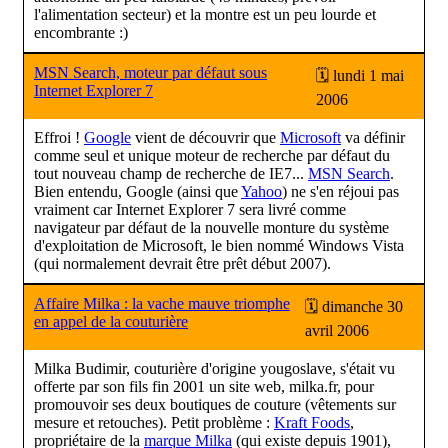
l'alimentation secteur) et la montre est un peu lourde et
encombrante :)
MSN Search, moteur par défaut sous
🗓 lundi 1 mai
Internet Explorer 7
2006
Effroi !
Google
vient de découvrir que
Microsoft
va définir
comme seul et unique moteur de recherche par défaut du
tout nouveau champ de recherche de IE7...
MSN Search
.
Bien entendu, Google (ainsi que
Yahoo
) ne s'en réjoui pas
vraiment car Internet Explorer 7 sera livré comme
navigateur par défaut de la nouvelle monture du système
d'exploitation de Microsoft, le bien nommé Windows Vista
(qui normalement devrait être prêt début 2007).
Affaire Milka : la vache mauve triomphe
🗓 dimanche 30
en appel de la couturière
avril 2006
Milka Budimir, couturière d'origine yougoslave, s'était vu
offerte par son fils fin 2001 un site web, milka.fr, pour
promouvoir ses deux boutiques de couture (vêtements sur
mesure et retouches). Petit problème :
Kraft Foods
,
propriétaire de la
marque Milka
(qui existe depuis 1901),