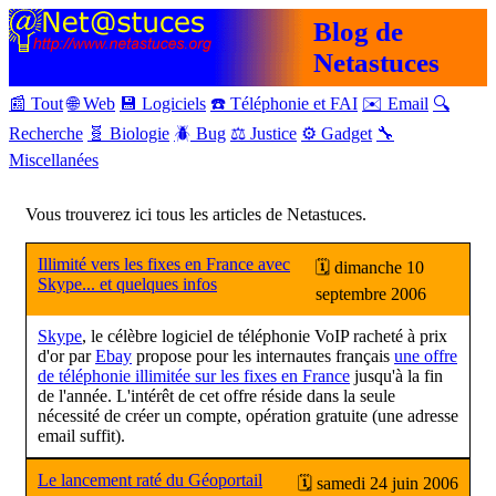
Blog de
Netastuces
📰 Tout
🌐 Web
💾 Logiciels
☎️ Téléphonie et FAI
✉️ Email
🔍
Recherche
🧬 Biologie
🪲 Bug
⚖️ Justice
⚙️ Gadget
🔧
Miscellanées
Vous trouverez ici tous les articles de Netastuces.
Illimité vers les fixes en France avec
🗓 dimanche 10
Skype... et quelques infos
septembre 2006
Skype
, le célèbre logiciel de téléphonie VoIP racheté à prix
d'or par
Ebay
propose pour les internautes français
une offre
de téléphonie illimitée sur les fixes en France
jusqu'à la fin
de l'année. L'intérêt de cet offre réside dans la seule
nécessité de créer un compte, opération gratuite (une adresse
email suffit).
Le lancement raté du Géoportail
🗓 samedi 24 juin 2006