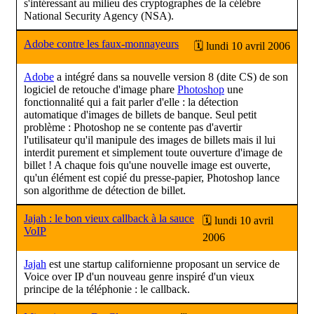
s'intéressant au milieu des cryptographes de la célèbre
National Security Agency (NSA).
Adobe contre les faux-monnayeurs
🗓 lundi 10 avril 2006
Adobe
a intégré dans sa nouvelle version 8 (dite CS) de son
logiciel de retouche d'image phare
Photoshop
une
fonctionnalité qui a fait parler d'elle : la détection
automatique d'images de billets de banque. Seul petit
problème : Photoshop ne se contente pas d'avertir
l'utilisateur qu'il manipule des images de billets mais il lui
interdit purement et simplement toute ouverture d'image de
billet ! A chaque fois qu'une nouvelle image est ouverte,
qu'un élément est copié du presse-papier, Photoshop lance
son algorithme de détection de billet.
Jajah : le bon vieux callback à la sauce
🗓 lundi 10 avril
VoIP
2006
Jajah
est une startup californienne proposant un service de
Voice over IP d'un nouveau genre inspiré d'un vieux
principe de la téléphonie : le callback.