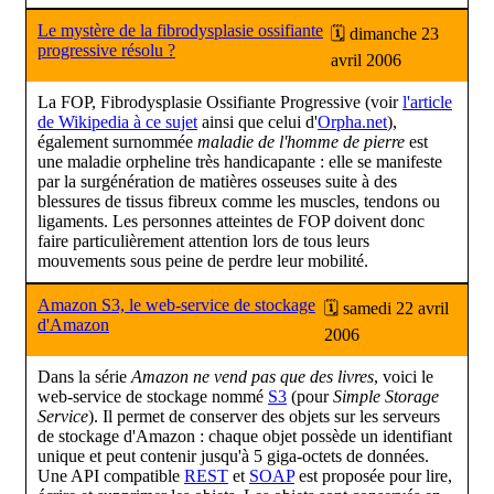
Le mystère de la fibrodysplasie ossifiante
🗓 dimanche 23
progressive résolu ?
avril 2006
La FOP, Fibrodysplasie Ossifiante Progressive (voir
l'article
de Wikipedia à ce sujet
ainsi que celui d'
Orpha.net
),
également surnommée
maladie de l'homme de pierre
est
une maladie orpheline très handicapante : elle se manifeste
par la surgénération de matières osseuses suite à des
blessures de tissus fibreux comme les muscles, tendons ou
ligaments. Les personnes atteintes de FOP doivent donc
faire particulièrement attention lors de tous leurs
mouvements sous peine de perdre leur mobilité.
Amazon S3, le web-service de stockage
🗓 samedi 22 avril
d'Amazon
2006
Dans la série
Amazon ne vend pas que des livres
, voici le
web-service de stockage nommé
S3
(pour
Simple Storage
Service
). Il permet de conserver des objets sur les serveurs
de stockage d'Amazon : chaque objet possède un identifiant
unique et peut contenir jusqu'à 5 giga-octets de données.
Une API compatible
REST
et
SOAP
est proposée pour lire,