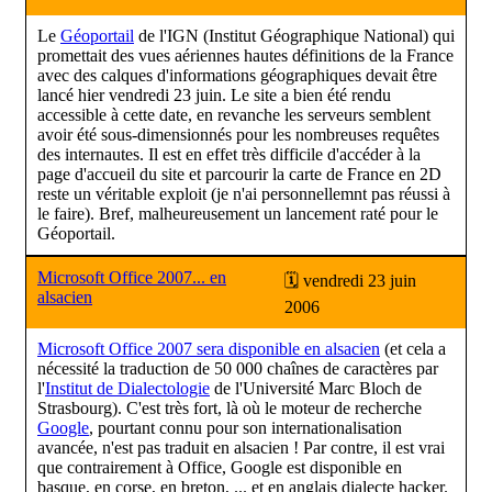
Le
Géoportail
de l'IGN (Institut Géographique National) qui
promettait des vues aériennes hautes définitions de la France
avec des calques d'informations géographiques devait être
lancé hier vendredi 23 juin. Le site a bien été rendu
accessible à cette date, en revanche les serveurs semblent
avoir été sous-dimensionnés pour les nombreuses requêtes
des internautes. Il est en effet très difficile d'accéder à la
page d'accueil du site et parcourir la carte de France en 2D
reste un véritable exploit (je n'ai personnellemnt pas réussi à
le faire). Bref, malheureusement un lancement raté pour le
Géoportail.
Microsoft Office 2007... en
🗓 vendredi 23 juin
alsacien
2006
Microsoft Office 2007 sera disponible en alsacien
(et cela a
nécessité la traduction de 50 000 chaînes de caractères par
l'
Institut de Dialectologie
de l'Université Marc Bloch de
Strasbourg). C'est très fort, là où le moteur de recherche
Google
, pourtant connu pour son internationalisation
avancée, n'est pas traduit en alsacien ! Par contre, il est vrai
que contrairement à Office, Google est disponible en
basque, en corse, en breton, ... et en anglais dialecte hacker.