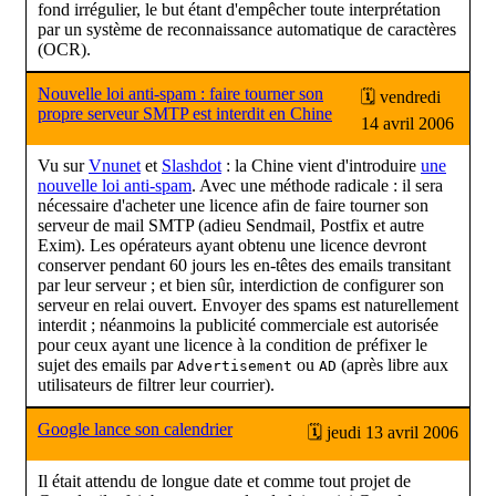
fond irrégulier, le but étant d'empêcher toute interprétation
par un système de reconnaissance automatique de caractères
(OCR).
Nouvelle loi anti-spam : faire tourner son
🗓 vendredi
propre serveur SMTP est interdit en Chine
14 avril 2006
Vu sur
Vnunet
et
Slashdot
: la Chine vient d'introduire
une
nouvelle loi anti-spam
. Avec une méthode radicale : il sera
nécessaire d'acheter une licence afin de faire tourner son
serveur de mail SMTP (adieu Sendmail, Postfix et autre
Exim). Les opérateurs ayant obtenu une licence devront
conserver pendant 60 jours les en-têtes des emails transitant
par leur serveur ; et bien sûr, interdiction de configurer son
serveur en relai ouvert. Envoyer des spams est naturellement
interdit ; néanmoins la publicité commerciale est autorisée
pour ceux ayant une licence à la condition de préfixer le
sujet des emails par
ou
(après libre aux
Advertisement
AD
utilisateurs de filtrer leur courrier).
Google lance son calendrier
🗓 jeudi 13 avril 2006
Il était attendu de longue date et comme tout projet de