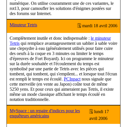
numérique. On utilise couramment une de ces variantes, le
rot13, pour camoufler les solutions d'énigmes postées sur
des forums sur Internet.
Minuteur Tetris
🗓 mardi 18 avril 2006
Complètement inutile et donc indispensable :
le minuteur
Tetris
qui remplace avantageusement un sablier à sable voire
une clepsydre à eau (généralement utilisés pour faire cuire
des oeufs à la coque en 3 minutes ou limiter le temps
d'épreuves de Fort Boyard). Ici on programme le minuteur
sur la durée souhaitée et l'écoulement du temps est
symbolisé par une partie de Tetris avec les pièces qui
tombent, qui tombent, qui s'empilent... et lorsque tout l'écran
est rempli le temps est écoulé.
PCInpact
nous signale que
cette merveille (en vente au Japon) coûte tout de même
5250 yens. Et pour ceux qui aimeraient pas Tetris, il existe
même un mode classique affichant le temps écoulé en
notation traditionnelle.
MySpace : un repaire d'indices pour les
🗓 lundi 17
enquêteurs américains
avril 2006