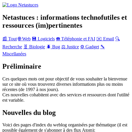
Netastuces : informations technofutiles et
ressources (im)pertinentes
📰 Tout
🌐 Web
💾 Logiciels
☎️ Téléphonie et FAI
✉️ Email
🔍
Recherche
🧬 Biologie
🪲 Bug
⚖️ Justice
⚙️ Gadget
🔧
Miscellanées
Préliminaire
Ces quelques mots ont pour objectif de vous souhaiter la bienvenue
sur ce site où vous trouverez diverses informations plus ou moins
récentes (de 1997 à nos jours).
Ces nouvelles cohabitent avec des services et ressources dont l'utilité
est variable.
Nouvelles du blog
Voici des pages d'index du weblog organisées par thématique (il est
possible également de s'abonner à des flux Atom):