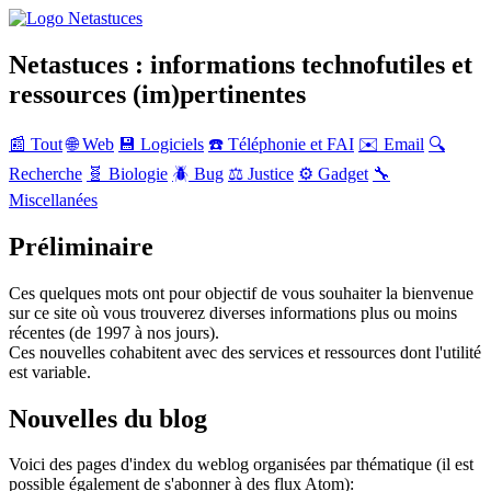
Netastuces : informations technofutiles et
ressources (im)pertinentes
📰 Tout
🌐 Web
💾 Logiciels
☎️ Téléphonie et FAI
✉️ Email
🔍
Recherche
🧬 Biologie
🪲 Bug
⚖️ Justice
⚙️ Gadget
🔧
Miscellanées
Préliminaire
Ces quelques mots ont pour objectif de vous souhaiter la bienvenue
sur ce site où vous trouverez diverses informations plus ou moins
récentes (de 1997 à nos jours).
Ces nouvelles cohabitent avec des services et ressources dont l'utilité
est variable.
Nouvelles du blog
Voici des pages d'index du weblog organisées par thématique (il est
possible également de s'abonner à des flux Atom):