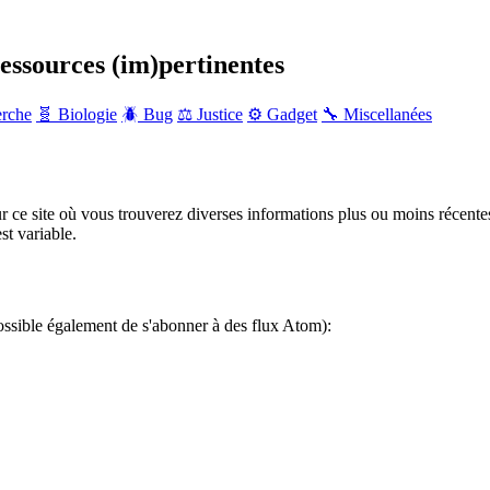
ressources (im)pertinentes
erche
🧬 Biologie
🪲 Bug
⚖️ Justice
⚙️ Gadget
🔧 Miscellanées
r ce site où vous trouverez diverses informations plus ou moins récente
st variable.
ossible également de s'abonner à des flux Atom):