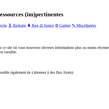
ressources (im)pertinentes
erche
🧬 Biologie
🪲 Bug
⚖️ Justice
⚙️ Gadget
🔧 Miscellanées
r ce site où vous trouverez diverses informations plus ou moins récente
st variable.
ossible également de s'abonner à des flux Atom):