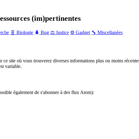
ressources (im)pertinentes
erche
🧬 Biologie
🪲 Bug
⚖️ Justice
⚙️ Gadget
🔧 Miscellanées
r ce site où vous trouverez diverses informations plus ou moins récente
st variable.
ossible également de s'abonner à des flux Atom):