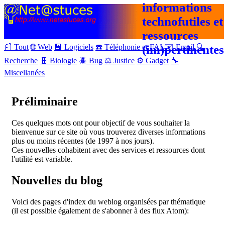
informations
technofutiles et
ressources
📰 Tout
🌐 Web
💾 Logiciels
☎️ Téléphonie et FAI
(im)pertinentes
✉️ Email
🔍
Recherche
🧬 Biologie
🪲 Bug
⚖️ Justice
⚙️ Gadget
🔧
Miscellanées
Préliminaire
Ces quelques mots ont pour objectif de vous souhaiter la
bienvenue sur ce site où vous trouverez diverses informations
plus ou moins récentes (de 1997 à nos jours).
Ces nouvelles cohabitent avec des services et ressources dont
l'utilité est variable.
Nouvelles du blog
Voici des pages d'index du weblog organisées par thématique
(il est possible également de s'abonner à des flux Atom):